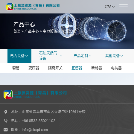
CN
产品中心
首页
>
产品中心
>
电力设备
>
互感器
石油天然气
电力设备
产品定制
其他设备
设备
套管
变压器
隔离开关
互感器
断路器
电抗器
地址：山东省青岛市市南区香港中路10号1号楼
电话：+86 0532-85021102
邮箱：info@sicqd.com