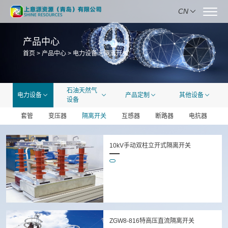
CN
产品中心
首页
>
产品中心
>
电力设备
>
隔离开关
石油天然气
电力设备
产品定制
其他设备
设备
套管
变压器
隔离开关
互感器
断路器
电抗器
10kV手动双柱立开式隔离开关
ZGW8-816特高压直流隔离开关