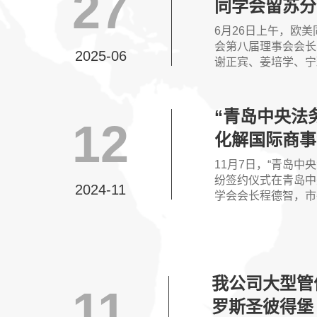
27
同学会留苏分
6月26日上午，欧
会第八届理事会会长
2025-06
谢正宾、姜培学、宁
戈、王宗琥、王海燕
长。聘任蒋菁为留苏
“青岛中央法
12
化解国际商事
宾先生应邀出
11月7日，“青岛
纷签约仪式在青岛中
2024-11
学会会长程德智，市
辞。我公司总经理谢
商事法庭特聘专家”
我公司大型管
11
罗斯圣彼得堡