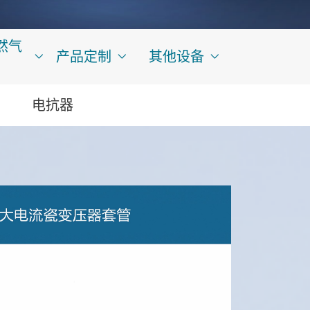
然气
产品定制
其他设备
电抗器