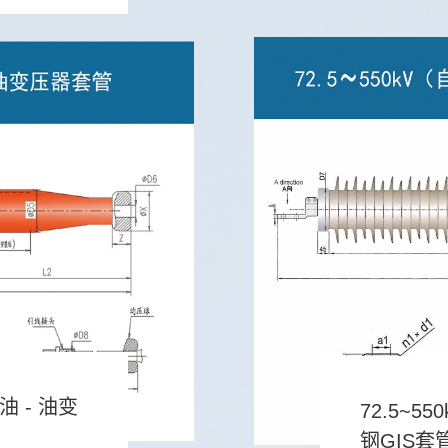
油 - 油变
72.5~5
钢GIS套